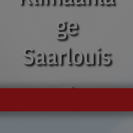
ge
Saarlouis
–
Montage,