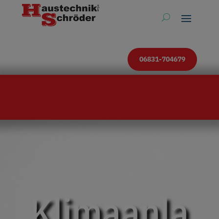
06831-704679
Klimaanla