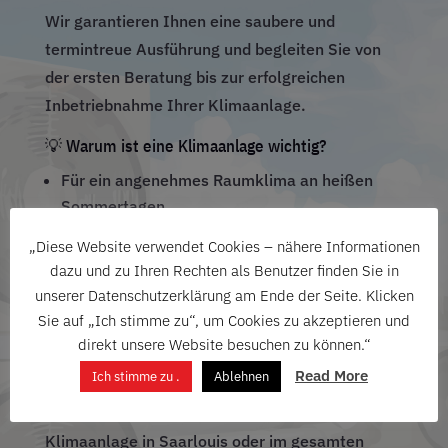
Wartung
Wir garantieren Ihnen eine saubere und
termintreue Ausführung und begleiten Sie von
der ersten Beratung bis zur erfolgreichen
& Service
Inbetriebnahme Ihrer Klimaanlage.
💡 Warum ist eine Klimaanlage wichtig?
Für ein angenehmes Raumklima an heißen
vom
Sommertagen
Verbesserte Schlafqualität und Konzentration
„Diese Website verwendet Cookies – nähere Informationen
Energieeffiziente Kühlung und Heizung für Ihr
dazu und zu Ihren Rechten als Benutzer finden Sie in
Zuhause
unserer Datenschutzerklärung am Ende der Seite. Klicken
Fachbetri
Steigerung des Wertes Ihrer Immobilie
Sie auf „Ich stimme zu“, um Cookies zu akzeptieren und
direkt unsere Website besuchen zu können.“
📞 Sichern Sie sich jetzt Ihren Beratungstermin!
Read More
Ich stimme zu .
Ablehnen
Kontaktieren Sie uns noch heute für ein
eb
unverbindliches Angebot zur Installation Ihrer
Klimaanlage in Saarlouis oder im gesamten