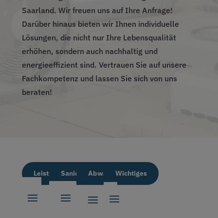
Saarland. Wir freuen uns auf Ihre Anfrage!
Darüber hinaus bieten wir Ihnen individuelle
Angenehmes Raumklima das
Lösungen, die nicht nur Ihre Lebensqualität
ganze Jahr
erhöhen, sondern auch nachhaltig und
Ob Neubau, Bestandsgebäude oder Gewerbeobjekt
energieeffizient sind. Vertrauen Sie auf unsere
– wir planen, liefern und montieren moderne
Fachkompetenz und lassen Sie sich von uns
Klimaanlagen für Privat- und Geschäftskunden im
beraten!
gesamten Landkreis Saarlouis. Von der ersten
Beratung bis zur Wartung erhalten Sie alle
Leistungen aus einer Hand – zuverlässig, sauber
und fachgerecht.
Online-Anfrage
Leistungen
Sanierung
Abwassertechnik
Wichtiges