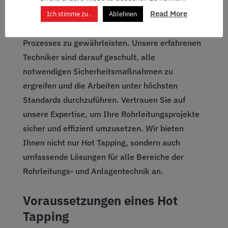
Read More
Neben der effizienten Durchführung ist es auch
Ich stimme zu .
Ablehnen
wichtig, die Sicherheit während des gesamten
Prozesses zu gewährleisten. Unsere erfahrenen
Techniker sind darauf geschult, alle
notwendigen Sicherheitsmaßnahmen zu
ergreifen und die Arbeiten unter höchsten
Standards durchzuführen. Vertrauen Sie auf
unsere Expertise, um Ihre Rohrleitungsprojekte
sicher und effizient umzusetzen. Wir bieten
Ihnen nicht nur Hot Tapping, sondern auch
umfassende Lösungen für alle Bereiche der
Rohrleitungs- und Anlagentechnik an.
Voraussetzungen
eines Hot
Tapping