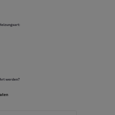
Heizungsart:
ührt werden?
naten