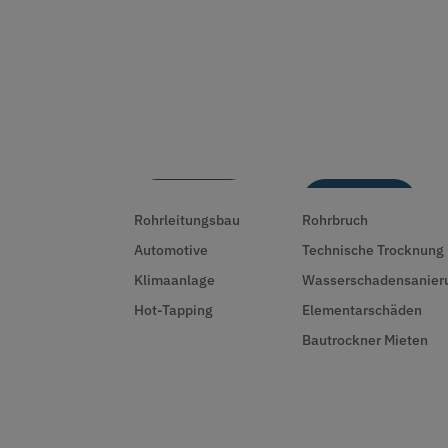
Leistungen
Sanierung
Rohrleitungsbau
Rohrbruch
Automotive
Technische Trocknung
Klimaanlage
Wasserschadensanier
Hot-Tapping
Elementarschäden
Bautrockner Mieten