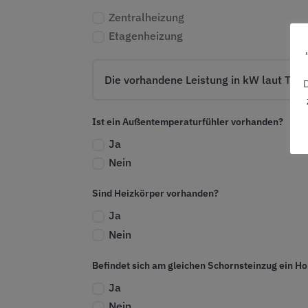
Zentralheizung
Etagenheizung
D
Ist ein Außentemperaturfühler vorhanden?
Ja
Nein
Sind Heizkörper vorhanden?
Ja
Nein
Befindet sich am gleichen Schornsteinzug ein H
Ja
Nein