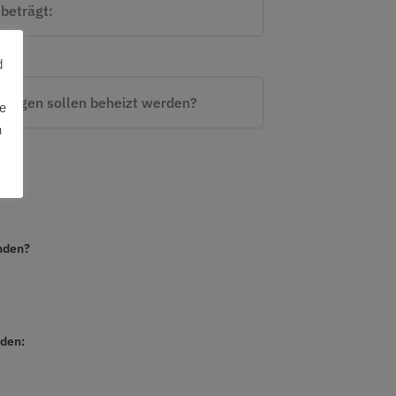
d
me
n
en?
nden?
nden: