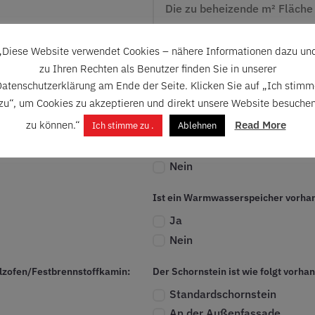
„Diese Website verwendet Cookies – nähere Informationen dazu un
zu Ihren Rechten als Benutzer finden Sie in unserer
atenschutzerklärung am Ende der Seite. Klicken Sie auf „Ich stim
zu“, um Cookies zu akzeptieren und direkt unsere Website besuche
zu können.“
Read More
Ist eine Fußbodenheizung vorhand
Ich stimme zu .
Ablehnen
Ja
Nein
Ist ein Warmwasserspeicher vorha
Ja
Nein
olzofen/Festbrennstoffkamin:
Der Schornstein ist wie folgt vorha
Standardschornstein
An der Außenfassade